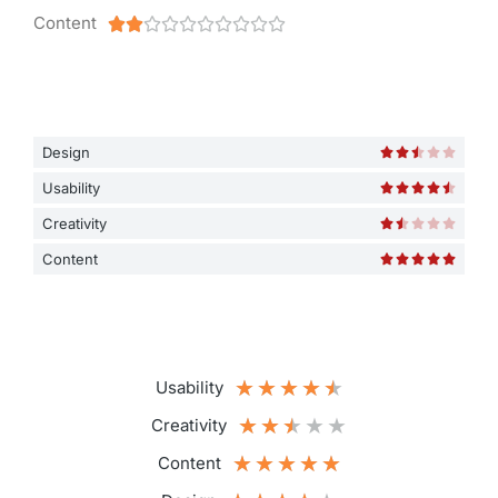
Content










Design





Usability





Creativity





Content





★
★
★
★
★
Usability
★
★
★
★
★
Creativity
★
★
★
★
★
Content